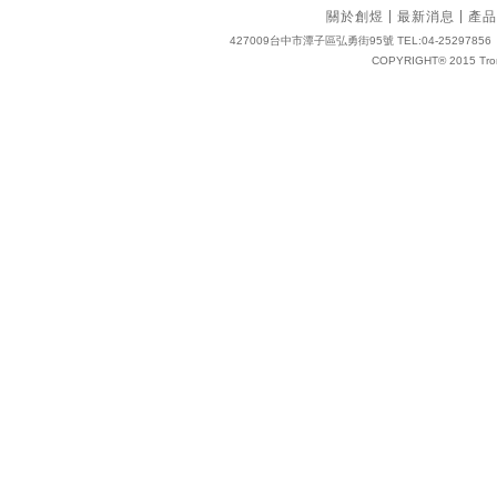
|
|
關於創煜
最新消息
產品
427009台中市潭子區弘勇街95號 TEL:04-25297856 FAX:04
COPYRIGHT® 2015 Tro