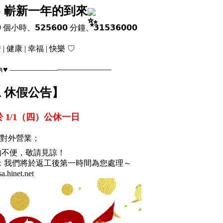
𝟮𝟲 嶄新一年的到來
小時、𝟱𝟮𝟱𝟲𝟬𝟬 分鐘、𝟯𝟭𝟱𝟯𝟲𝟬𝟬𝟬
健康 | 幸福 | 快樂 ♡
——————
———— ฅ՞•ﻌ•՞ฅ♥ ——————
元旦 休假公告】
 1/1（四）公休一日
對外營業；
的不便，敬請見諒！
；我們將於返工後第一時間為您處理～
a.hinet.net