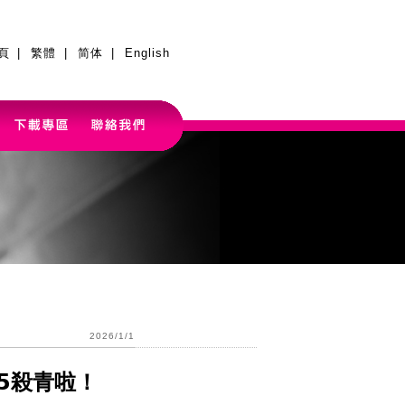
頁
|
繁體
|
简体
|
English
2026/1/1
𝟬𝟮𝟱殺青啦！