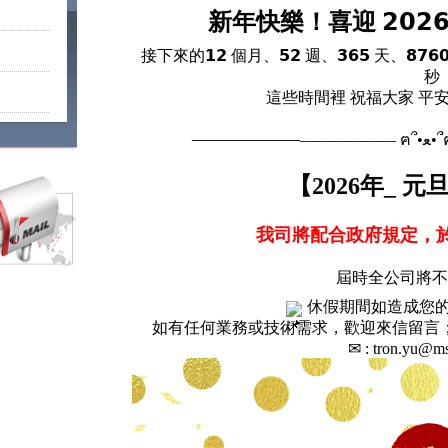
新年快樂！喜迎
𝟮𝟬
接下來的𝟭𝟮 個月、𝟱𝟮 週、𝟯𝟲𝟱 天、𝟴𝟳𝟲𝟬 個
秒
這些時間裡 祝福大家 平安 | 
——————
——
【2026年_ 
我司將
配合政府規定，於
屆時全公司將不
休假期間如造成您
如有任何業務或技術需求
，歡迎來信留言
✉︎ : tron.yu@ms