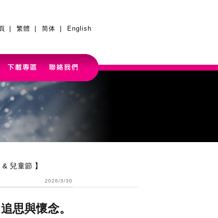
頁
|
繁體
|
简体
|
English
清明 & 兒童節 】
2026/3/30
，追思與懷念。