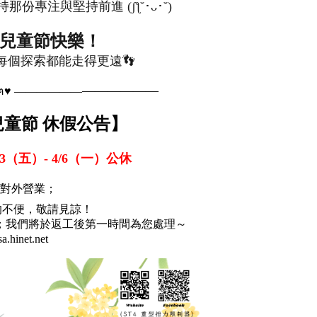
專注與堅持前進 (ʃƪ˘･ᴗ･˘)
 兒童節快樂！
每個探索都能走得更遠👣
——————
———— ฅ՞•ﻌ•՞ฅ♥ ——————
& 兒童節 休假公告】
-
/3（五）
4/6（一）
公休
對外營業；
的不便，敬請見諒！
；我們將於返工後第一時間為您處理～
a.hinet.net