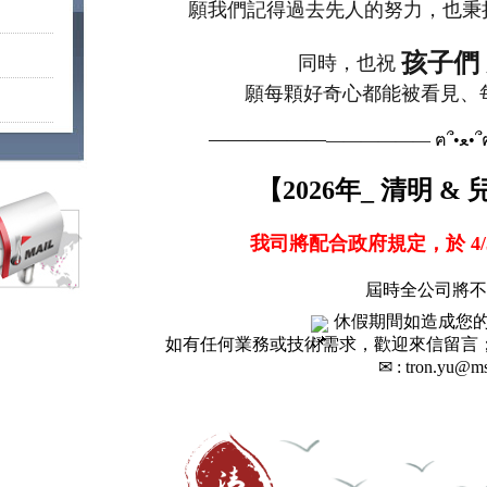
願我們記得過去先人的努力，也秉持那份
孩子們
同時，也祝
願每顆好奇心都能被看見、
——————
——
【2026年_ 清明 
我司將
配合政府規定，於
4
屆時全公司將不
休假期間如造成您
如有任何業務或技術需求
，歡迎來信留言
✉︎ : tron.yu@ms