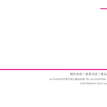
|
|
關於創煜
最新消息
產品
427009台中市潭子區弘勇街95號 TEL:04-25297856 FAX:04
COPYRIGHT® 2015 Tro