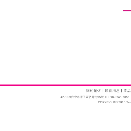
|
|
關於創煜
最新消息
產品
427009台中市潭子區弘勇街95號 TEL:04-25297856 FAX:04
COPYRIGHT® 2015 Tro