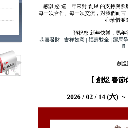
感謝 您 這一年來對 創煜 的支持與
每一次合作、每一次交流，對我們而言
心珍惜並
預祝您 新年快樂，馬年
恭喜發財 | 吉祥如意 | 福壽雙全 | 躍馬爭春
🧧
— 創煜
【 創煜 春節
2026 / 02 / 14 (六) ~ 