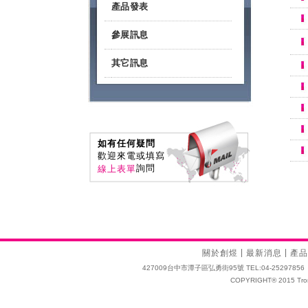
產品發表
參展訊息
其它訊息
如有任何疑問
歡迎來電或填寫
詢問
線上表單
|
|
關於創煜
最新消息
產品
427009台中市潭子區弘勇街95號 TEL:04-25297856 FAX:04
COPYRIGHT® 2015 Tro