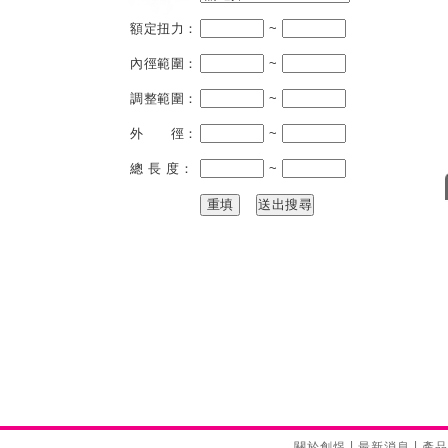
額定扭力：
~
內徑範圍：
~
調整範圍：
~
外 徑：
~
總 長 度：
~
|
|
關於創煜
最新消息
產品