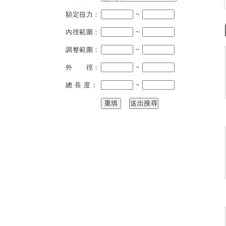
額定扭力：
~
內徑範圍：
~
調整範圍：
~
外 徑：
~
總 長 度：
~