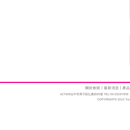
|
|
關於創煜
最新消息
產品
427009台中市潭子區弘勇街95號 TEL:04-25297856 FAX:04
COPYRIGHT® 2015 Tro