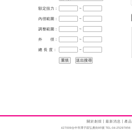
額定扭力：
~
內徑範圍：
~
調整範圍：
~
外 徑：
~
總 長 度：
~
|
|
關於創煜
最新消息
產品
427009台中市潭子區弘勇街95號 TEL:04-25297856 FAX:04